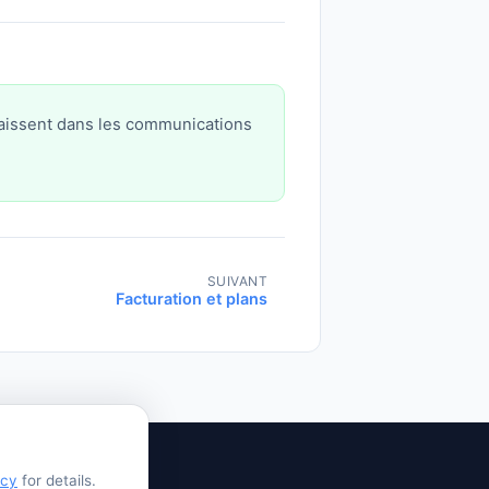
araissent dans les communications
SUIVANT
Facturation et plans
icy
for details.
og