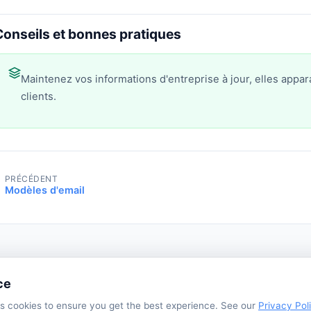
Conseils et bonnes pratiques
Maintenez vos informations d'entreprise à jour, elles app
clients.
PRÉCÉDENT
Modèles d'email
ce
s cookies to ensure you get the best experience. See our
Privacy Pol
rivacy Policy
Terms of Service
Support
Use Cases
Tutorials
Bl