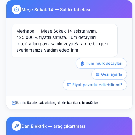
Meşe Sokak 14 — Satılık tabelası
Merhaba — Meşe Sokak 14 asistanıyım,
425.000 € fiyatla satışta. Tüm detayları,
fotoğrafları paylaşabilir veya Sarah ile bir gezi
ayarlamanıza yardım edebilirim.
🏠 Tüm mülk detayları
📅 Gezi ayarla
💷 Fiyat pazarlık edilebilir mi?
Basılı:
Satılık tabelaları, vitrin kartları, broşürler
Dan Elektrik — araç çıkartması