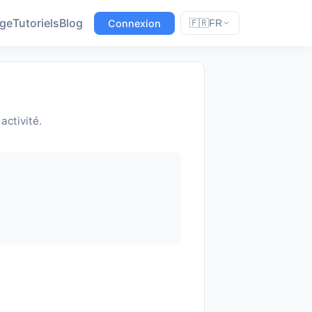
age
Tutoriels
Blog
Connexion
🇫🇷
FR
activité.