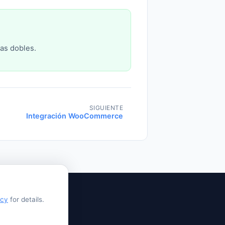
as dobles.
SIGUIENTE
Integración WooCommerce
icy
for details.
og