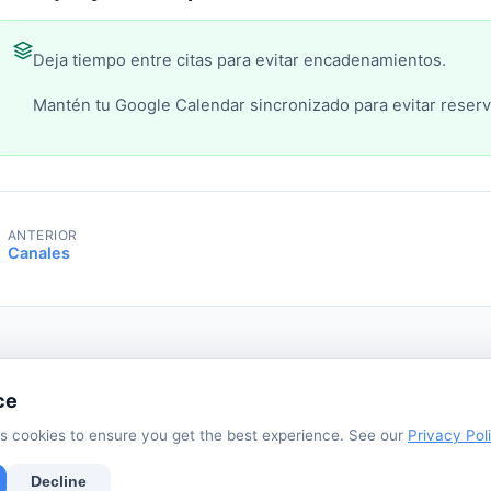
Deja tiempo entre citas para evitar encadenamientos.
Mantén tu Google Calendar sincronizado para evitar reserv
ANTERIOR
Canales
ce
s cookies to ensure you get the best experience. See our
Privacy Pol
rivacy Policy
Terms of Service
Support
Use Cases
Tutorials
Bl
Decline