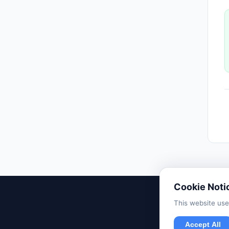
Cookie Noti
This website use
P
Accept All