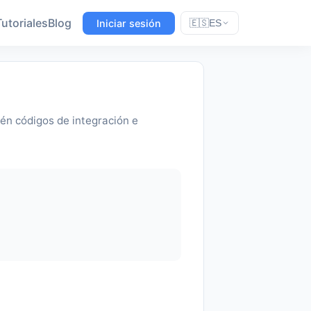
Tutoriales
Blog
Iniciar sesión
🇪🇸
ES
tén códigos de integración e